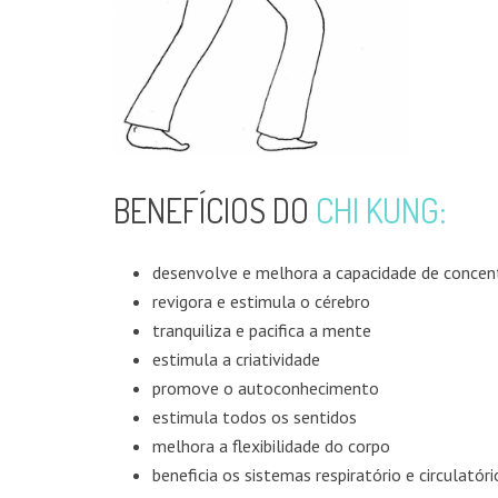
DO BLOG
Chikung na Infância
Terapêuticas Não Convencionais | Síntese da Leg
BENEFÍCIOS DO
CHI KUNG:
CONTACTOS
desenvolve e melhora a capacidade de concen
Margarida Sá Domingues +351 966 638 325
revigora e estimula o cérebro
Margarida Aires +351 961 330 396
tranquiliza e pacifica a mente
estimula a criatividade
margaridasadomingues@gmail.com
promove o autoconhecimento
estimula todos os sentidos
melhora a flexibilidade do corpo
beneficia os sistemas respiratório e circulatóri