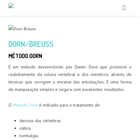
HOME
QUEM SOMOS
DORN/BREUSS
SHIATSU
MÉTODO DORN
CHI KUNG
É um método desenvolvido por Dieter Dorn que promove o
realinhamento da coluna vertebral e dos membros, através de
+ TERAPIAS
técnicas que corrigem o encaixe das articulações. É uma forma
de manipulação simples e segura com excelentes resultados.
ACTIVIDADES
FÁSCIA
O
Método Dorn
é indicado para o tratamento de:
BLOG
SACROCRANIANA
desvios das vértebras
CONTACTOS
CHI NEI TSANG
ciática
lombalgia