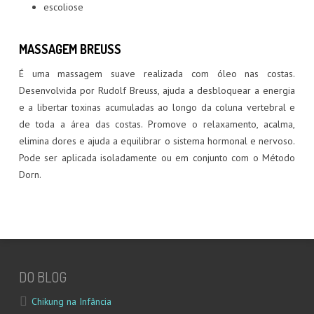
SEIKI
escoliose
SEITAI
MASSAGEM BREUSS
DORN/BREUSS
É uma massagem suave realizada com óleo nas costas.
Desenvolvida por Rudolf Breuss, ajuda a desbloquear a energia
SHANTALA
e a libertar toxinas acumuladas ao longo da coluna vertebral e
de toda a área das costas. Promove o relaxamento, acalma,
REFLEXOLOGIA PODAL
elimina dores e ajuda a equilibrar o sistema hormonal e nervoso.
Pode ser aplicada isoladamente ou em conjunto com o Método
MOXA
Dorn.
DO BLOG
Chikung na Infância