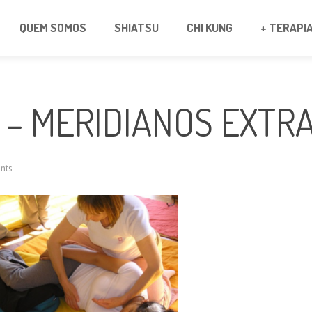
QUEM SOMOS
SHIATSU
CHI KUNG
+ TERAPI
 – MERIDIANOS EXTR
nts