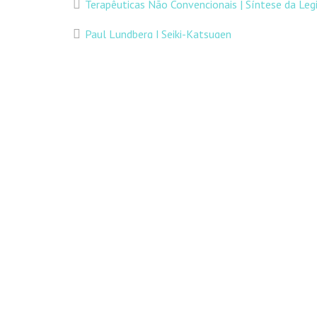
Terapêuticas Não Convencionais | Síntese da Leg
Copyright © 2016 Margaridas, Todo
Paul Lundberg | Seiki-Katsugen
Chi Kung para a Criança
Suzanne Yates – Meridianos Extraordinários
ARQUIVO
Março 2020
Fevereiro 2017
Setembro 2016
Junho 2016